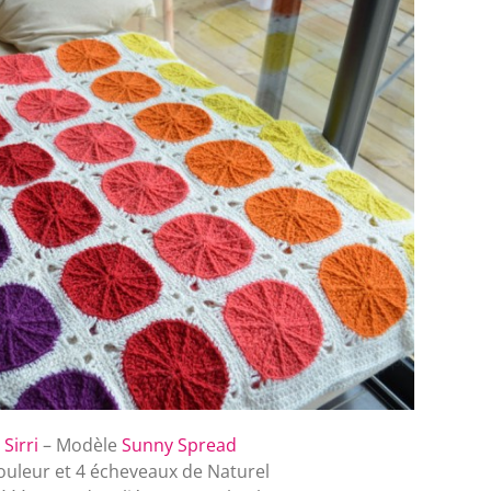
n
Sirri
– Modèle
Sunny Spread
ouleur et 4 écheveaux de Naturel