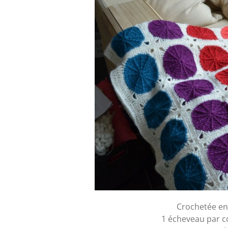
Crochetée e
1 écheveau par c