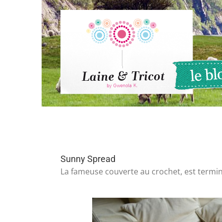
Passer
au
contenu
Sunny Spread
La fameuse couverte au crochet, est termin