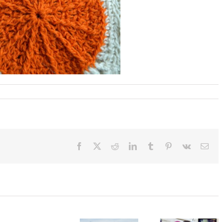
Facebook
X
Reddit
LinkedIn
Tumblr
Pinterest
Vk
Ema