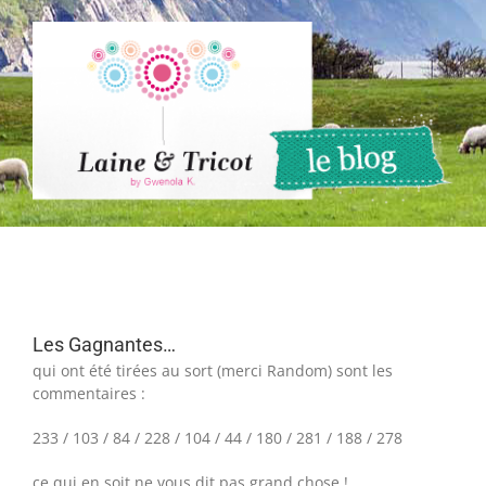
Passer
au
contenu
Les Gagnantes…
qui ont été tirées au sort (merci Random) sont les
commentaires :
233 / 103 / 84 / 228 / 104 / 44 / 180 / 281 / 188 / 278
ce qui en soit ne vous dit pas grand chose !