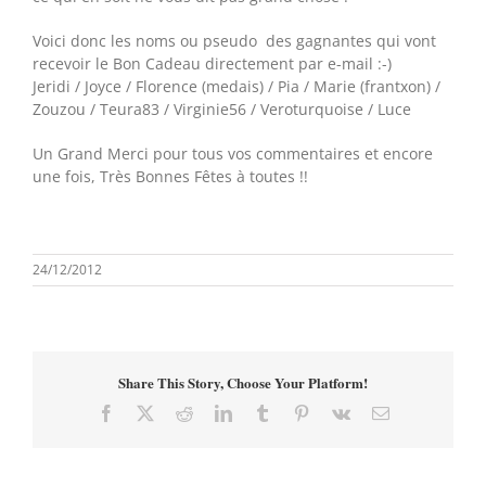
Voici donc les noms ou pseudo des gagnantes qui vont
recevoir le Bon Cadeau directement par e-mail :-)
Jeridi / Joyce / Florence (medais) / Pia / Marie (frantxon) /
Zouzou / Teura83 / Virginie56 / Veroturquoise / Luce
Un Grand Merci pour tous vos commentaires et encore
une fois, Très Bonnes Fêtes à toutes !!
24/12/2012
Share This Story, Choose Your Platform!
Facebook
X
Reddit
LinkedIn
Tumblr
Pinterest
Vk
Email