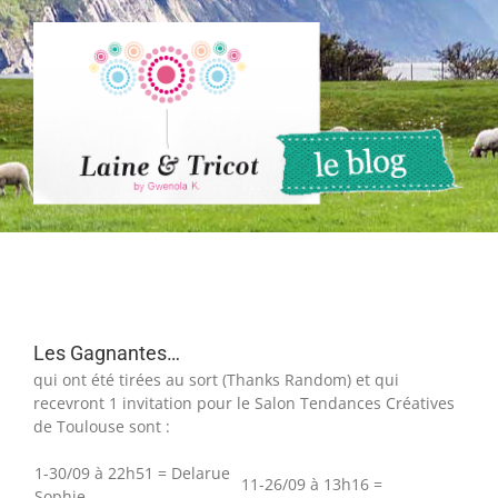
Passer
au
contenu
Les Gagnantes…
qui ont été tirées au sort (Thanks Random) et qui
recevront 1 invitation pour le Salon Tendances Créatives
de Toulouse sont :
1-30/09 à 22h51 = Delarue
11-26/09 à 13h16 =
Sophie