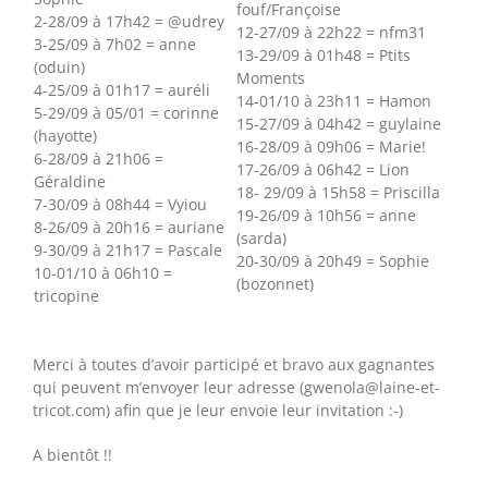
fouf/Françoise
2-28/09 à 17h42 = @udrey
12-27/09 à 22h22 = nfm31
3-25/09 à 7h02 = anne
13-29/09 à 01h48 = Ptits
(oduin)
Moments
4-25/09 à 01h17 = auréli
14-01/10 à 23h11 = Hamon
5-29/09 à 05/01 = corinne
15-27/09 à 04h42 = guylaine
(hayotte)
16-28/09 à 09h06 = Marie!
6-28/09 à 21h06 =
17-26/09 à 06h42 = Lion
Géraldine
18- 29/09 à 15h58 = Priscilla
7-30/09 à 08h44 = Vyiou
19-26/09 à 10h56 = anne
8-26/09 à 20h16 = auriane
(sarda)
9-30/09 à 21h17 = Pascale
20-30/09 à 20h49 = Sophie
10-01/10 à 06h10 =
(bozonnet)
tricopine
Merci à toutes d’avoir participé et bravo aux gagnantes
qui peuvent m’envoyer leur adresse (gwenola@laine-et-
tricot.com) afin que je leur envoie leur invitation :-)
A bientôt !!