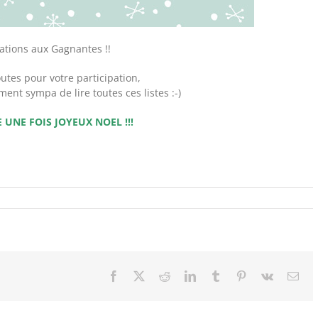
tations aux Gagnantes !!
outes pour votre participation,
ent sympa de lire toutes ces listes :-)
 UNE FOIS JOYEUX NOEL !!!
Facebook
X
Reddit
LinkedIn
Tumblr
Pinterest
Vk
Ema