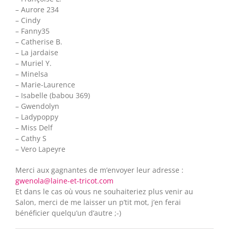
– Aurore 234
– Cindy
– Fanny35
– Catherise B.
– La jardaise
– Muriel Y.
– Minelsa
– Marie-Laurence
– Isabelle (babou 369)
– Gwendolyn
– Ladypoppy
– Miss Delf
– Cathy S
– Vero Lapeyre
Merci aux gagnantes de m’envoyer leur adresse :
gwenola@laine-et-tricot.com
Et dans le cas où vous ne souhaiteriez plus venir au
Salon, merci de me laisser un p’tit mot, j’en ferai
bénéficier quelqu’un d’autre ;-)