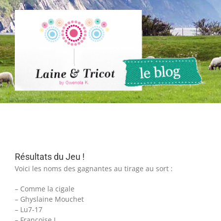
Passer
au
contenu
Résultats du Jeu !
Voici les noms des gagnantes au tirage au sort :
– Comme la cigale
– Ghyslaine Mouchet
– Lu7-17
– Françoise L.