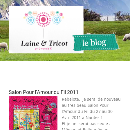
Passer
au
contenu
Salon Pour l’Amour du Fil 2011
Rebelote, je serai de nouveau
au très beau Salon Pour
l’Amour du Fil du 27 au 30
Avril 2011 à Nantes !
Et je ne serai pas seule :
Môman et Belle-môman