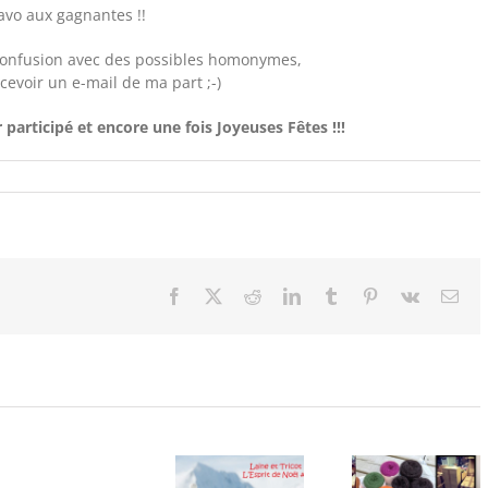
avo aux gagnantes !!
e confusion avec des possibles homonymes,
cevoir un e-mail de ma part ;-)
 participé et encore une fois Joyeuses Fêtes !!!
Facebook
X
Reddit
LinkedIn
Tumblr
Pinterest
Vk
Ema