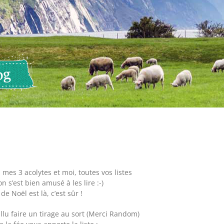
mes 3 acolytes et moi, toutes vos listes
on s’est bien amusé à les lire :-)
 de Noël est là, c’est sûr !
lu faire un tirage au sort (Merci Random)