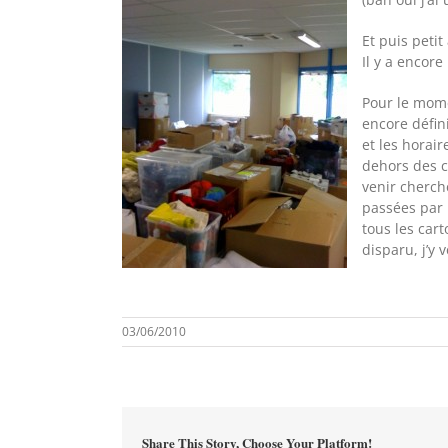
Et puis peti
Il y a encore
Pour le mome
encore défin
et les horair
dehors des 
venir cherc
passées par 
tous les car
disparu, j’y v
03/06/2010
Share This Story, Choose Your Platform!