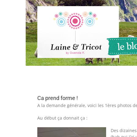
Passer
au
contenu
Ca prend forme !
A la demande générale, voici les 1ères photos d
Au début ça donnait ça :
Des dizaines
(bah oui j’ai