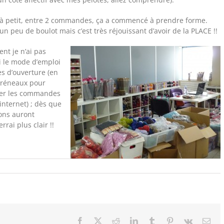
t à petit, entre 2 commandes, ça a commencé à prendre forme.
 un peu de boulot mais c’est très réjouissant d’avoir de la PLACE !!
nt je n’ai pas
i le mode d’emploi
es d’ouverture (en
créneaux pour
her les commandes
internet) ; dès que
tons auront
errai plus clair !!
Facebook
X
Reddit
LinkedIn
Tumblr
Pinterest
Vk
Ema