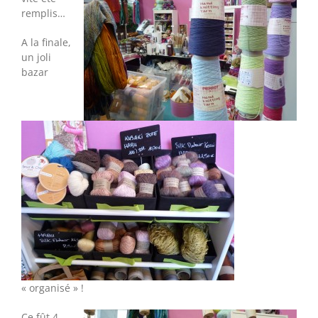
remplis…
A la finale,
un joli
bazar
« organisé » !
Ce fût 4