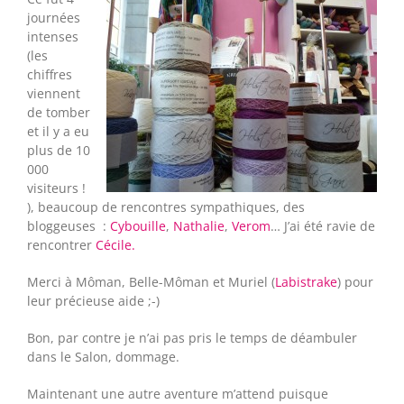
journées
intenses
(les
chiffres
viennent
de tomber
et il y a eu
plus de 10
000
visiteurs !
), beaucoup de rencontres sympathiques, des
bloggeuses :
Cybouille
,
Nathalie
,
Verom
… J’ai été ravie de
rencontrer
Cécile.
Merci à Môman, Belle-Môman et Muriel (
Labistrake
) pour
leur précieuse aide ;-)
Bon, par contre je n’ai pas pris le temps de déambuler
dans le Salon, dommage.
Maintenant une autre aventure m’attend puisque