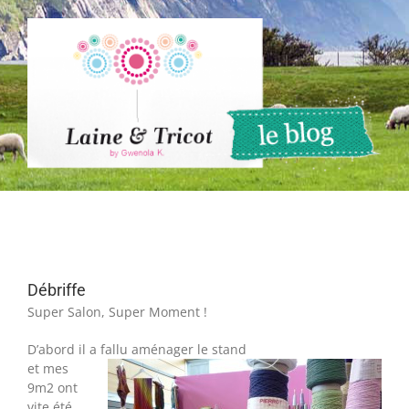
Passer
au
contenu
Débriffe
Super Salon, Super Moment !
D’abord il a fallu aménager le stand
et mes
9m2 ont
vite été