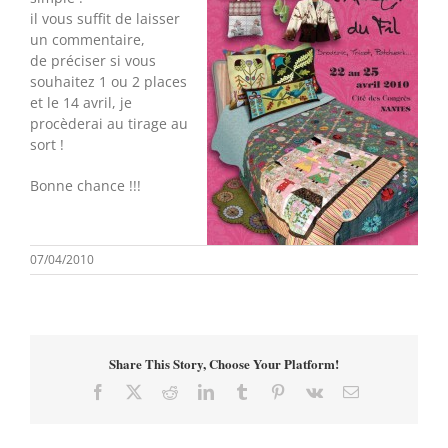
il vous suffit de laisser
un commentaire,
de préciser si vous
souhaitez 1 ou 2 places
et le 14 avril, je
procèderai au tirage au
sort !
Bonne chance !!!
07/04/2010
Share This Story, Choose Your Platform!
Facebook
X
Reddit
LinkedIn
Tumblr
Pinterest
Vk
Email