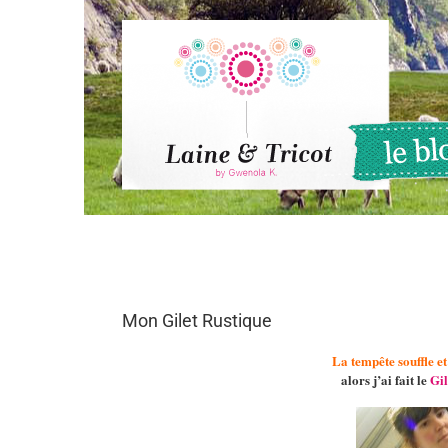
Passer
au
contenu
Mon Gilet Rustique
La tempête souffle e
alors j’ai fait le
Gil