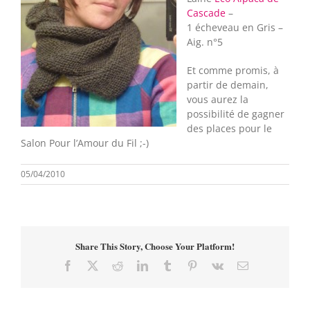
Cascade
–
1 écheveau en Gris –
Aig. n°5
Et comme promis, à
partir de demain,
vous aurez la
possibilité de gagner
des places pour le
Salon Pour l’Amour du Fil ;-)
05/04/2010
Share This Story, Choose Your Platform!
Facebook
X
Reddit
LinkedIn
Tumblr
Pinterest
Vk
Email