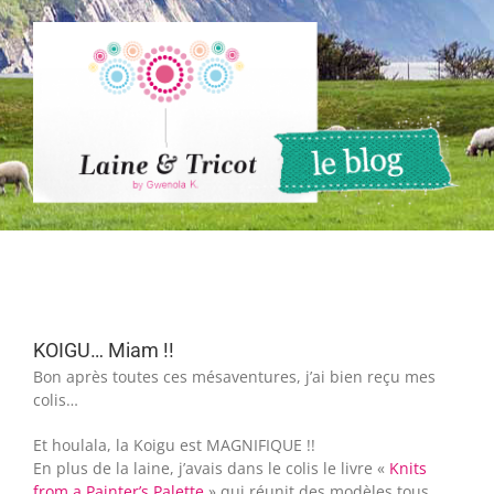
Passer
au
contenu
KOIGU… Miam !!
Bon après toutes ces mésaventures, j’ai bien reçu mes
colis…
Et houlala, la Koigu est MAGNIFIQUE !!
En plus de la laine, j’avais dans le colis le livre «
Knits
from a Painter’s Palette
» qui réunit des modèles tous