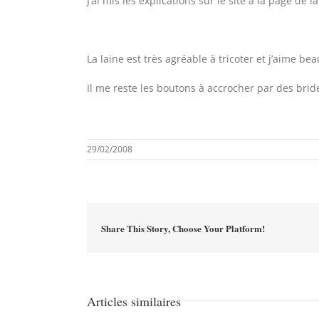
J’ai mis les explications sur le site à la page de l
La laine est très agréable à tricoter et j’aime b
Il me reste les boutons à accrocher par des brides
29/02/2008
Share This Story, Choose Your Platform!
Articles similaires