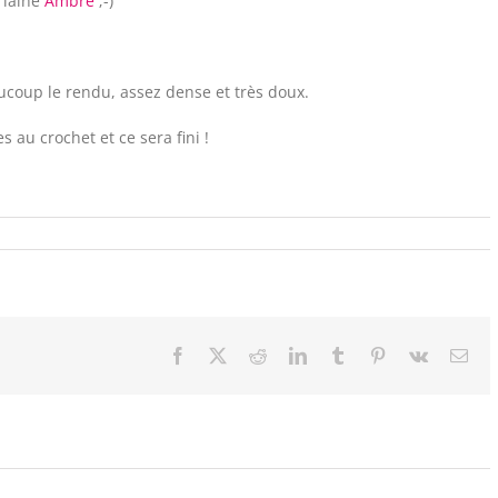
a laine
Ambre
;-)
eaucoup le rendu, assez dense et très doux.
 au crochet et ce sera fini !
Facebook
X
Reddit
LinkedIn
Tumblr
Pinterest
Vk
Ema